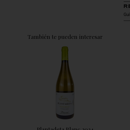
R
Guí
También te pueden interesar
Plantadeta Blanc 2024