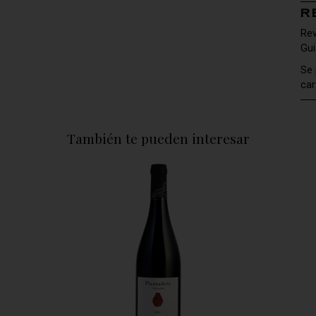
R
Rev
Gui
Se 
car
También te pueden interesar