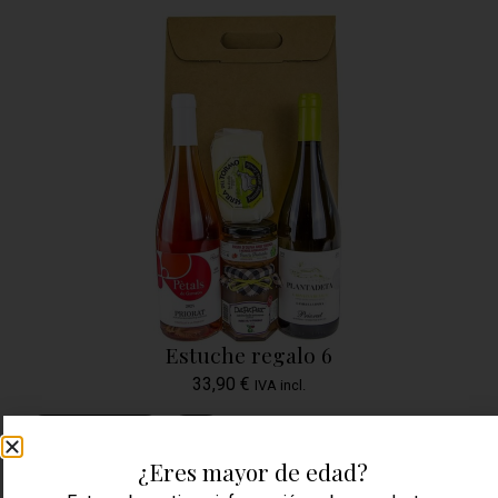
Estuche regalo 6
33,90
€
IVA incl.
SABER MÁS
+
¿Eres mayor de edad?