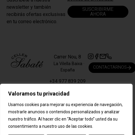
newsletter y también
SUSCRIBIRME
AHORA
recibirás ofertas exclusivas
en tu correo electrónico.
Carrer Nou, 8
La Vilella Baixa ·
CONTACTARNOS
España
+34 977 839 209
cellersabate@cellersabate.com
Valoramos tu privacidad
Usamos cookies para mejorar su experiencia de navegación,
Aviso legal
Desarrollo web
mostrarle anuncios o contenidos personalizados y analizar
Política de privacidad
eikostudio
nuestro tráfico. Al hacer clic en “Aceptar todo” usted da su
Política de cookies
Condiciones generales de compra
consentimiento a nuestro uso de las cookies.