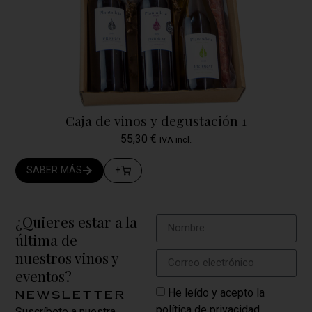
Caja de vinos y degustación 1
55,30
€
IVA incl.
SABER MÁS
+
¿Quieres estar a la
última de
nuestros vinos y
eventos?
He leído y acepto la
newsletter
política de privacidad.
Suscríbete a nuestra