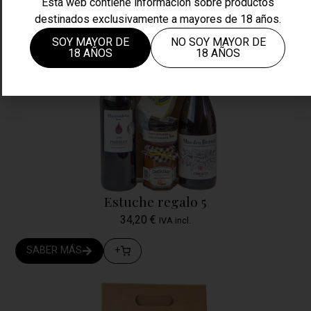
Esta web contiene información sobre productos
destinados exclusivamente a mayores de 18 años.
SOY MAYOR DE
NO SOY MAYOR DE
18 AÑOS
18 AÑOS
Estuche regalo 5
34,20
€
IVA incl.
SABER MÁS
+