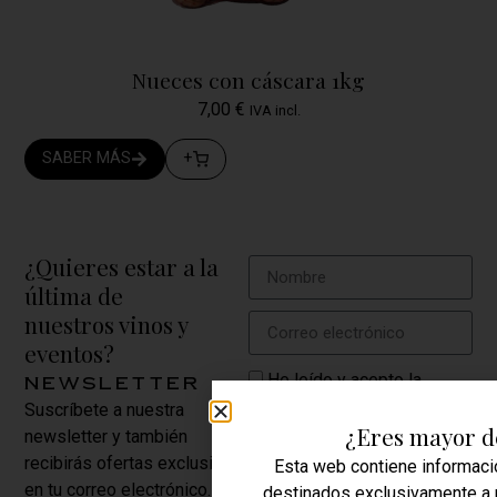
Nueces con cáscara 1kg
7,00
€
IVA incl.
SABER MÁS
+
¿Quieres estar a la
última de
nuestros vinos y
eventos?
He leído y acepto la
newsletter
política de privacidad.
Suscríbete a nuestra
¿Eres mayor d
newsletter y también
SUSCRIBIRME
AHORA
recibirás ofertas exclusivas
Esta web contiene informaci
en tu correo electrónico.
destinados exclusivamente a