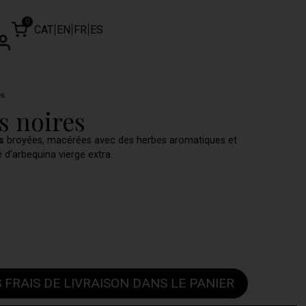
0
CAT
EN
FR
ES
es
es noires
s
broyées, macérées avec des herbes aromatiques et
 d'arbequina vierge extra.
 FRAIS DE LIVRAISON DANS LE PANIER