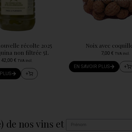
ouvelle récolte 2025
Noix avec coquille
uina non filtrée 5L
7,00
€
TVA incl.
42,00
€
TVA incl.
EN SAVOIR PLUS
+
 PLUS
+
) de nos vins et