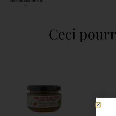
Arbequina non filtrée 5L
Ceci pourr