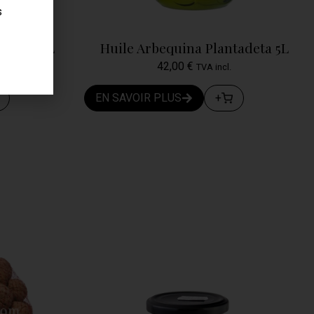
s
tadeta 2L
Huile Arbequina Plantadeta 5L
42,00
€
TVA incl.
EN SAVOIR PLUS
+