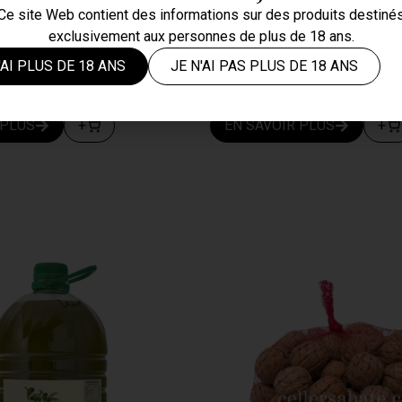
Ce site Web contient des informations sur des produits destiné
exclusivement aux personnes de plus de 18 ans.
gre Plantadeta 50cl
Huile Arbequina Plan
'AI PLUS DE 18 ANS
JE N'AI PAS PLUS DE 18 ANS
3,75
€
20,00
€
TVA incl.
TVA incl.
 PLUS
+
EN SAVOIR PLUS
+