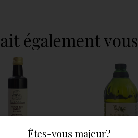
ait également vous
Êtes-vous majeur?