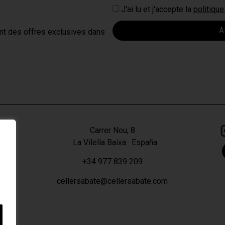
J'ai lu et j'accepte la
politique
A
nt des offres exclusives dans
Carrer Nou, 8
La Vilella Baixa · España
+34 977 839 209
cellersabate@cellersabate.com