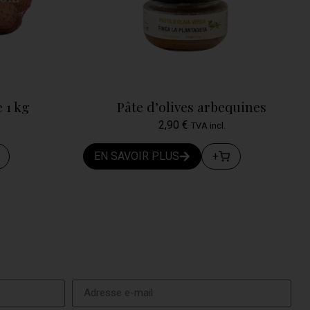
 1 kg
Pâte d’olives arbequines
2,90
€
TVA incl.
EN SAVOIR PLUS
+