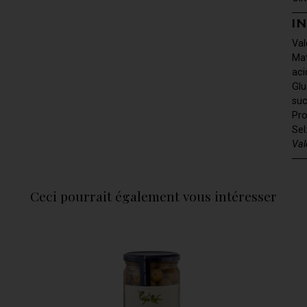
I
Val
Mat
aci
Glu
suc
Pro
Sel
Val
Ceci pourrait également vous intéresser