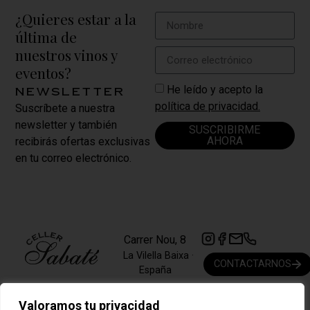
¿Quieres estar a la
última de
nuestros vinos y
eventos?
He leído y acepto la
newsletter
política de privacidad.
Suscríbete a nuestra
newsletter y también
SUSCRIBIRME
AHORA
recibirás ofertas exclusivas
en tu correo electrónico.
Carrer Nou, 8
La Vilella Baixa ·
CONTACTARNOS
España
+34 977 839 209
Valoramos tu privacidad