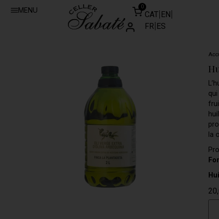
0
MENU
CAT
EN
FR
ES
Accu
Hu
L’h
qui
fru
hui
pro
la 
Pro
For
Hui
20