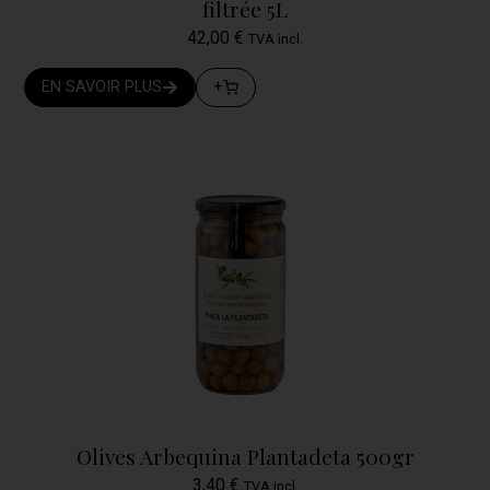
filtrée 5L
42,00
€
TVA incl.
EN SAVOIR PLUS
+
Olives Arbequina Plantadeta 500gr
3,40
€
TVA incl.