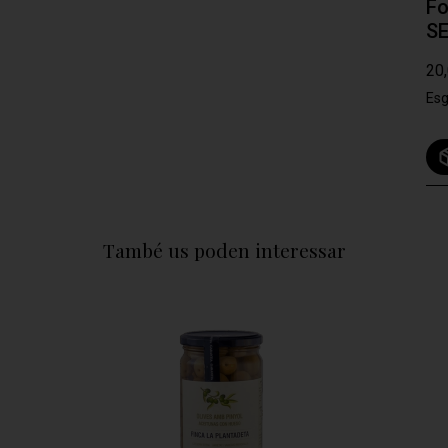
Fo
SE
20
Esg
També us poden interessar