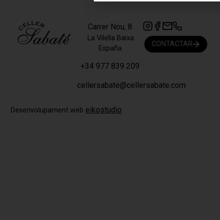
Carrer Nou, 8
La Vilella Baixa ·
CONTACTAR
España
+34 977 839 209
cellersabate@cellersabate.com
eikostudio
Desenvolupament web