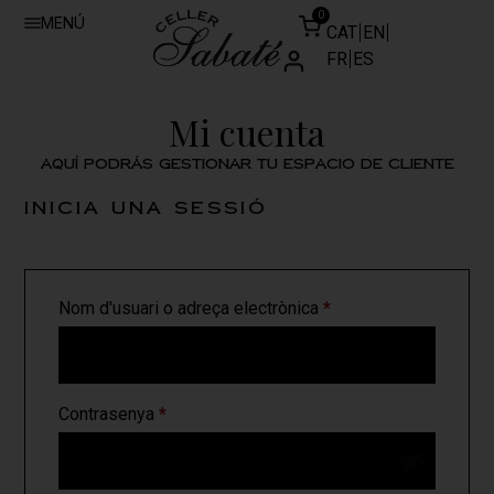
0
MENÚ
CAT
EN
FR
ES
Mi cuenta
Aquí podrás gestionar tu espacio de cliente
Inicia una sessió
Nom d'usuari o adreça electrònica
*
Contrasenya
*