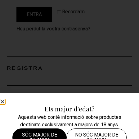
Recorda'm
ENTRA
Heu perdut la vostra contrasenya?
Registra
Adreça electrònica
*
Ets major d'edat?
Aquesta web conté informació sobre productes
destinats exclusivament a majors de 18 anys.
S'enviarà un enllaç per establir una nova
contrasenya a la vostra adreça electrònica.
SÓC MAJOR DE
NO SÓC MAJOR DE