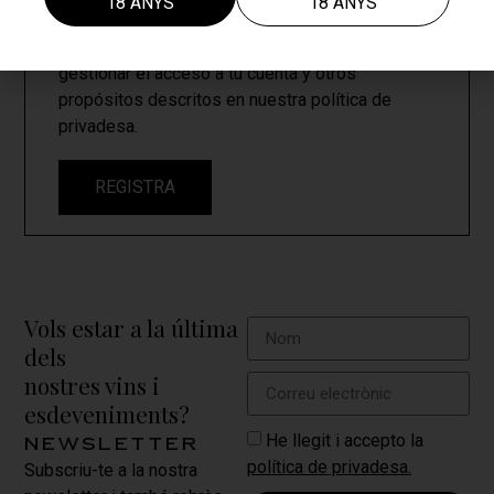
18 ANYS
18 ANYS
Tus datos personales se utilizarán para procesar
tu pedido, mejorar tu experiencia en esta web,
gestionar el acceso a tu cuenta y otros
propósitos descritos en nuestra
política de
privadesa
.
REGISTRA
Vols estar a la última
dels
nostres vins i
esdeveniments?
He llegit i accepto la
newsletter
política de privadesa.
Subscriu-te a la nostra