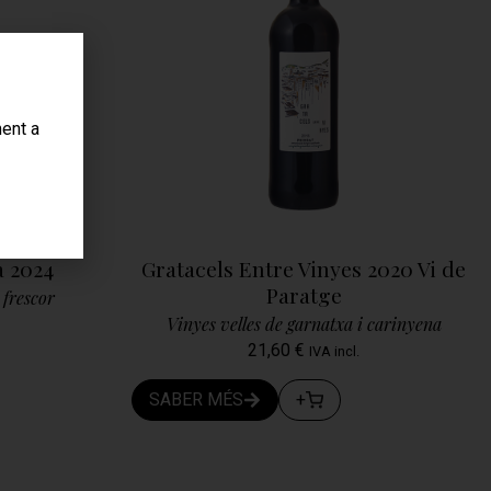
ent a
a 2024
Gratacels Entre Vinyes 2020 Vi de
Paratge
frescor
Vinyes velles de garnatxa i carinyena
21,60
€
IVA incl.
SABER MÉS
+