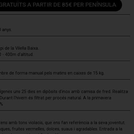
RATUÏTS A PARTIR DE 85€ PER PENÍNSULA
 anys.
i de la Vilella Baixa.
0 - 400m d'altitud.
mbre de forma manual pels matins en caixes de 15 kg.
genes uns 25 dies en dipòsits d'inox amb camisa de fred. Realitza
urant l'hivern és filtrat per procés natural. A la primavera
5%
ntens amb tons violacis, que ens fan referència a la seva joventut.
ques, fruites vermelles, dolces, suaus i agradables. Entrada a la