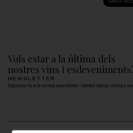
SABER MÉ
Vols estar a la última dels
nostres vins i esdeveniments
newsletter
Subscriu-te a la nostra newsletter i també rebràs ofertes exc