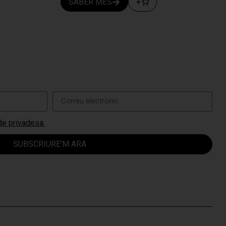
SABER MÉS
+
 de privadesa.
SUBSCRIURE'M ARA