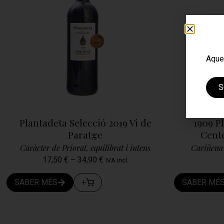
Aque
S
Plantadeta Selecció 2019 Vi de
1909 P
Paratge
Cente
Caràcter de Priorat, equilibrat i intens
Cariñena 
17,50
€
–
34,90
€
IVA incl.
SABER MÉS
+
SABER MÉ