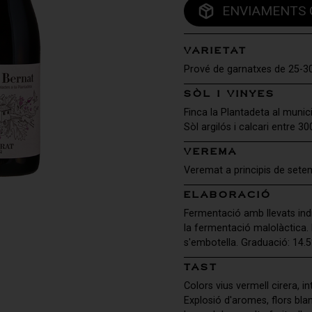
ENVIAMENTS G
VARIETAT
Prové de garnatxes de 25-30
SÒL I VINYES
Finca la Plantadeta al municip
Sòl argilós i calcari entre 30
VEREMA
Veremat a principis de sete
ELABORACIÓ
Fermentació amb llevats indí
la fermentació malolàctica. D
s'embotella. Graduació: 14.
TAST
Colors vius vermell cirera, i
Explosió d'aromes, flors blan