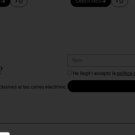
S
+
SABER MÉS
+
?
He llegit i accepto la
política
lusives al teu correu electrònic.