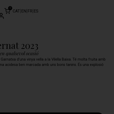
0
CAT
EN
FR
ES
rnat 2023
en qualsevol ocasió
Garnatxa d'una vinya vella a la Vilella Baixa. Té molta fruita amb
 una acidesa ben marcada amb uns bons tanins. És una explosió