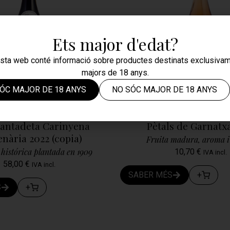
Ets major d'edat?
sta web conté informació sobre productes destinats exclusivam
majors de 18 anys.
ÓC MAJOR DE 18 ANYS
NO SÓC MAJOR DE 18 ANYS
lantadeta Carinyena
Pètals de Garnatx
nària 2022 (copia)
Fruita madura, aroma i 
histórica plantada en 1909
10,70
€
IVA incl.
58,00
€
IVA incl.
SABER MÉS
+
S
+